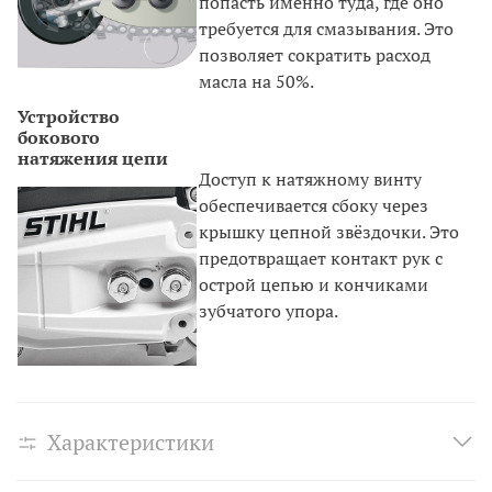
попасть именно туда, где оно
требуется для смазывания. Это
позволяет сократить расход
масла на 50%.
Устройство
бокового
натяжения цепи
Доступ к натяжному винту
обеспечивается сбоку через
крышку цепной звёздочки. Это
предотвращает контакт рук с
острой цепью и кончиками
зубчатого упора.
Характеристики