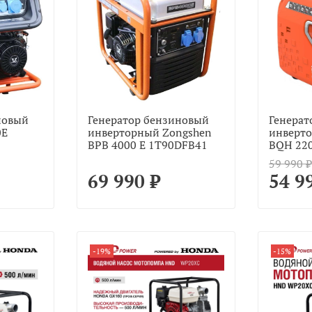
новый
Генератор бензиновый
Генерат
0E
инверторный Zongshen
инверто
BPB 4000 E 1T90DFB41
BQH 22
59 990 ₽
69 990 ₽
54 9
-19%
-15%