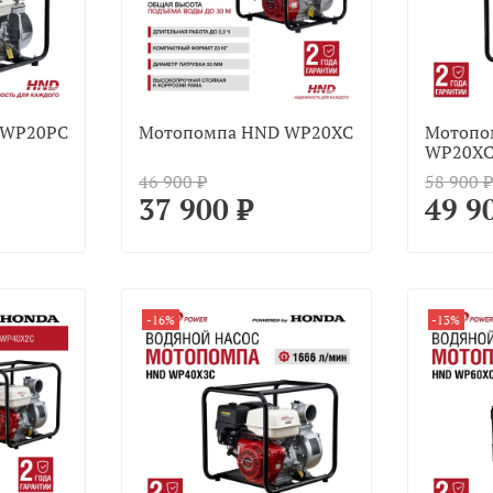
 WP20PC
Мотопомпа HND WP20XC
Мотопо
WP20X
46 900 ₽
58 900 ₽
37 900 ₽
49 9
-16%
-13%