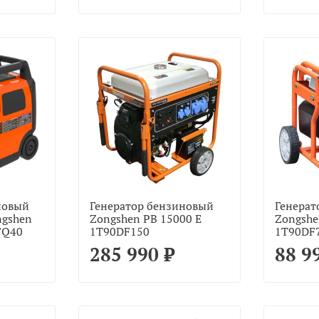
новый
Генератор бензиновый
Генерат
ngshen
Zongshen PB 15000 E
Zongshe
FQ40
1T90DF150
1T90DF
285 990 ₽
88 9