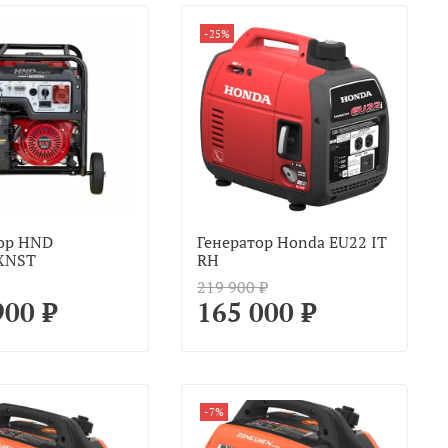
-25%
ор HND
Генератор Honda EU22 IT
XNST
RH
219 900 ₽
900 ₽
165 000 ₽
-7%