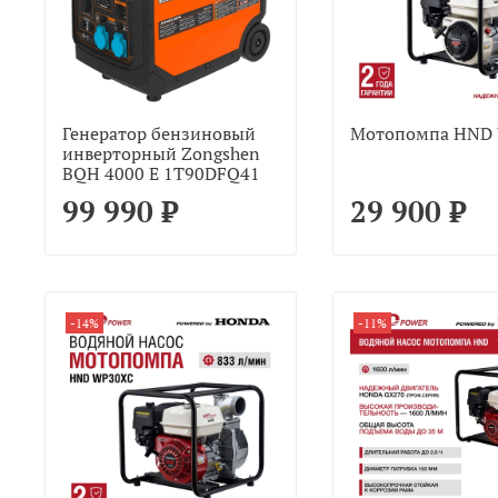
Генератор бензиновый
Мотопомпа HND
инверторный Zongshen
BQH 4000 E 1T90DFQ41
99 990 ₽
29 900 ₽
-14%
-11%