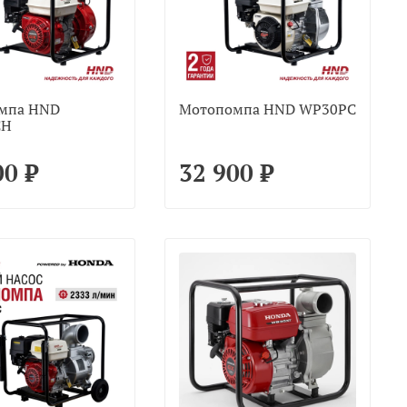
мпа HND
Мотопомпа HND WP30PC
CH
00 ₽
32 900 ₽