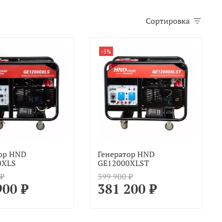
Сортировка
-5%
ор HND
Генератор HND
0XLS
GE12000XLST
 ₽
399 900 ₽
900 ₽
381 200 ₽