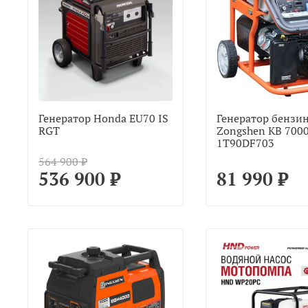
Генератор Honda EU70 IS
Генератор бензи
RGT
Zongshen KB 700
1T90DF703
564 900 ₽
536 900 ₽
81 990 ₽