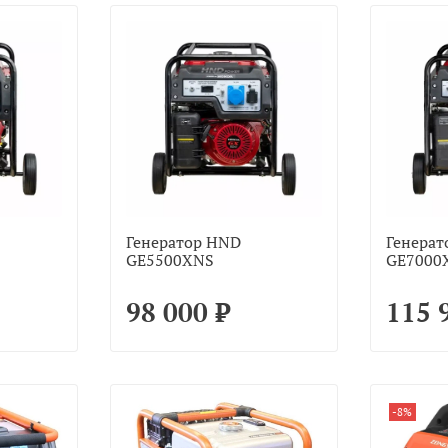
Генератор HND
Генерат
GE5500XNS
GE7000
98 000 ₽
115 
-8%