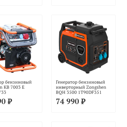
ор бензиновый
Генератор бензиновый
n KB 7003 E
инверторный Zongshen
733
BQH 3500 1T90DF351
90 ₽
74 990 ₽