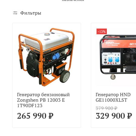
Фильтры
-13%
Генератор бензиновый
Генератор HND
Zongshen PB 12003 E
GE11000XLST
1T90DF123
379 900 ₽
265 990 ₽
329 900 ₽