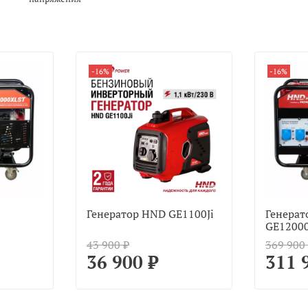
-16%
-16%
Генератор HND GE1100Ji
Генерат
GE1200
43 900 ₽
369 900
36 900 ₽
311 