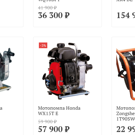
41 900 ₽
36 300 ₽
154 
-3%
a
Мотопомпа Honda
Мотопо
WX15T E
Zongshe
1T90SW
59 900 ₽
57 900 ₽
22 9