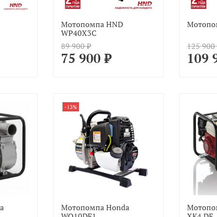
Мотопомпа HND
Мотопо
WP40X3C
89 900 ₽
125 900
75 900 ₽
109 
-13%
a
Мотопомпа Honda
Мотопо
WQ10DF1
XK4 DE