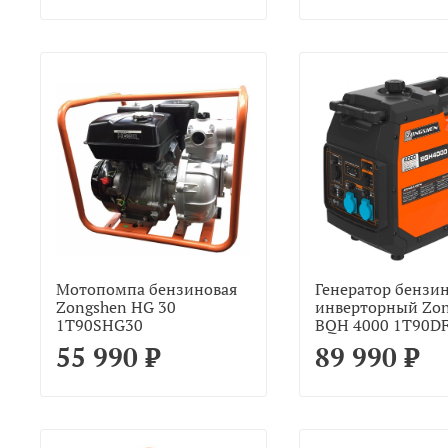
Мотопомпа бензиновая
Генератор бензи
Zongshen HG 30
инверторный Zo
1T90SHG30
BQH 4000 1T90D
55 990 ₽
89 990 ₽