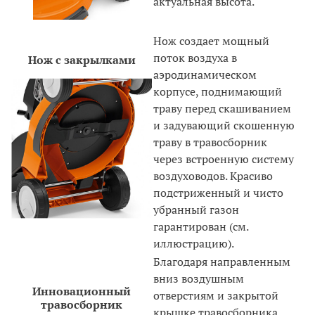
актуальная высота.
Нож создает мощный
поток воздуха в
Нож с закрылками
аэродинамическом
корпусе, поднимающий
траву перед скашиванием
и задувающий скошенную
траву в травосборник
через встроенную систему
воздуховодов. Красиво
подстриженный и чисто
убранный газон
гарантирован (см.
иллюстрацию).
Благодаря направленным
вниз воздушным
Инновационный
отверстиям и закрытой
тра
восборник
крышке травосборника