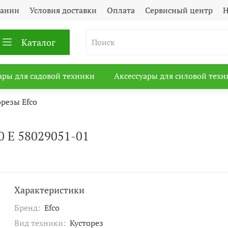
пании
Условия доставки
Оплата
Сервисный центр
Н
Каталог
ары для садовой техники
Аксессуары для силовой техн
орезы Efco
0 E 58029051-01
Характеристики
Бренд:
Efco
Вид техники:
Кусторез