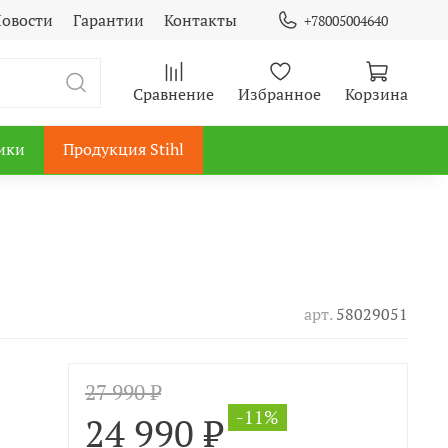
овости
Гарантии
Контакты
+78005004640
Сравнение
Избранное
Корзина
ики
Продукция Stihl
арт.
58029051
27 990 ₽
-11%
24 990 ₽