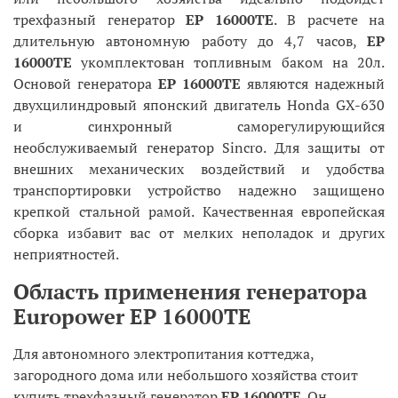
трехфазный генератор
EP 16000TE
. В расчете на
длительную автономную работу до 4,7 часов,
EP
16000TE
укомплектован топливным баком на 20л.
Основой генератора
EP 16000TE
являются надежный
двухцилиндровый японский двигатель Honda GX-630
и синхронный саморегулирующийся
необслуживаемый генератор Sincro. Для защиты от
внешних механических воздействий и удобства
транспортировки устройство надежно защищено
крепкой стальной рамой. Качественная европейская
сборка избавит вас от мелких неполадок и других
неприятностей.
Область применения генератора
Europower EP 16000TE
Для автономного электропитания коттеджа,
загородного дома или небольшого хозяйства стоит
купить трехфазный генератор
EP 16000TE
. Он