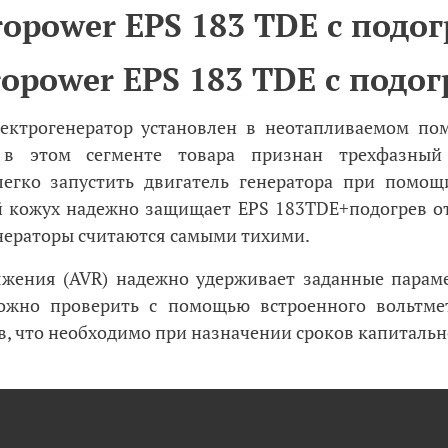
opower EPS 183 TDE с подо
opower EPS 18
3 TDE с подо
лектрогенератор установлен в неотапливаемом по
в этом сегменте товара признан трехфазный 
егко запустить двигатель генератора при помощ
ый кожух надежно защищает EPS 183TDE+подогрев о
нераторы считаются самыми тихими.
яжения (AVR) надежно удерживает заданные параме
жно проверить с помощью встроенного вольтме
, что необходимо при назначении сроков капитальн