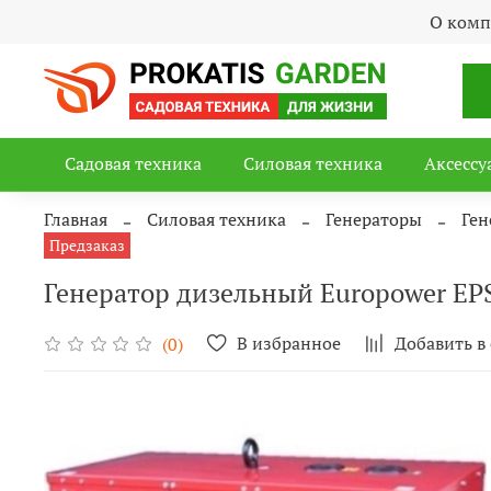
О ком
Садовая техника
Силовая техника
Аксессу
Главная
Силовая техника
Генераторы
Ген
Предзаказ
Генератор дизельный Europower EP
В избранное
Добавить в
(0)