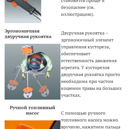
становится проще и
безопаснее (см.
иллюстрацию).
Эргономичная
Двуручная рукоятка –
двуручная рукоятка
эргономичный элемент
управления кустореза,
обеспечивает
естественность движения
агрегата. У кусторезов
двуручная рукоятка просто
необходима при частом
кошении травы на больших
участках.
Ручной топливный
насос
С помощью ручного
топливного насоса можно
вручную, нажатием пальца