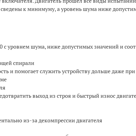
включателя. Двигатель прошел все виды испытаний
 сведены к минимуму, а уровень шума ниже допусти
 с уровнем шума, ниже допустимых значений и со
ющей спирали
сть и помогает служить устройству дольше даже пр
име
ля
дотвратить выход из строя и быстрый износ двигате
ентально из-за декомпрессии двигателя