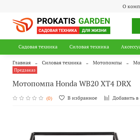
О ком
Садовая техника
Силовая техника
Аксессу
Главная
Силовая техника
Мотопомпы
Мо
Предзаказ
Мотопомпа Honda WB20 XT4 DRX
В избранное
Добавить в
(0)