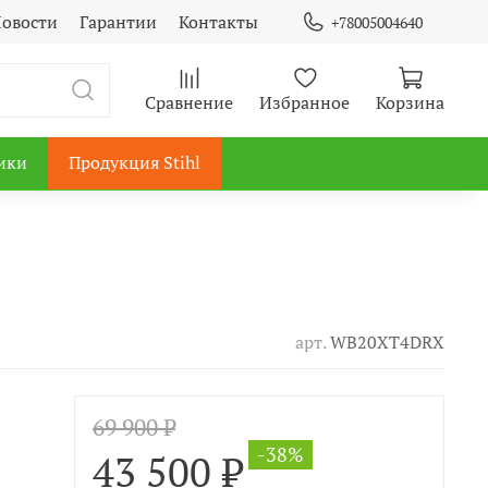
овости
Гарантии
Контакты
+78005004640
Сравнение
Избранное
Корзина
ики
Продукция Stihl
арт.
WB20XT4DRX
69 900 ₽
-38%
43 500 ₽