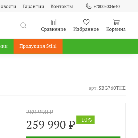
овости
Гарантии
Контакты
+78005004640
Сравнение
Избранное
Корзина
ики
Продукция Stihl
арт.
SBG760THE
289 990 ₽
-10%
259 990 ₽