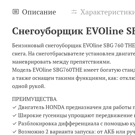
Описание
Характеристик
Снегоуборщик EVOline S
Бензиновый снегоуборщик EVOline SBG 760 THE
снега. На снеготбрасывателе установлен двигат
маневрировать между препятствиями.
Модель EVOline SBG760THE имеет богатую станд
а также оснащен такими функциями, как: отк
одной рукой.
ПРЕИМУЩЕСТВА
✓ Двигатель HONDA предназначен для работы п
✓ Широкие гусеницы упрощают передвижение на
✓ Разблокировка дифференциала с помощью курк
✓ Возможно 2 варианта запуска: от АКБ или руч