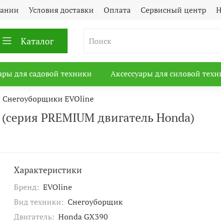
пании
Условия доставки
Оплата
Сервисный центр
Н
Каталог
ары для садовой техники
Аксессуары для силовой техн
Снегоуборщики EVOline
 (серия PREMIUM двигатель Honda)
Характеристики
Бренд:
EVOline
Вид техники:
Снегоуборщик
Двигатель:
Honda GX390