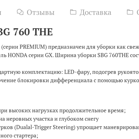
и
Отзывы
Доставка
BG 760 THE
 (серии PREMIUM) предназначен для уборки как свеж
ель HONDA серии GX. Ширина уборки SBG 760THE сост
артную комплектацию: LED-фару, подогрев рукояток
лючение блокировки дифференциала с помощью курк
ри высоких нагрузках продолжительное время;
 неровных участка и глубоком снегу
ов (Dualal-Trigger Steering) упрощает маневриров
ного стартера;