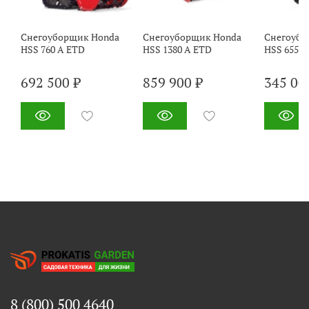
Снегоуборщик Honda
Снегоуборщик Honda
Снегоубо
HSS 760 A ETD
HSS 1380 A ETD
HSS 655 K
692 500 ₽
859 900 ₽
345 00
8 (800) 500 4640